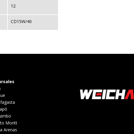
12
CD15W/40
ursales
a
que
fagasta
iapó
uimbo
to Montt
a Arenas