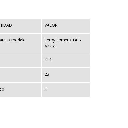
NIDAD
VALOR
arca / modelo
Leroy Somer / TAL-
A44-C
≤±1
23
ipo
H