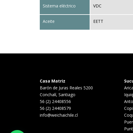
Sistema eléctrico
VDC
Aceite
EETT
Casa Matriz
Suc
Barón de Juras Reales 5200
Aric
Conchalí, Santiago
Iqui
56 (2) 24408556
Anto
56 (2) 24408579
Cop
info@weichaichile.cl
Coq
Puer
Punt