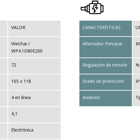
VALOR
CARACTERÍSTICAS
U
Weichai /
Alternador Principal
M
WP4.1D80E200
72
Regulación de tensión
%
105 x 118
Grado de protección
IP
4 en línea
Aislación
T
4,1
Electrónica