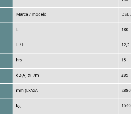
Marca / modelo
DSE 
L
180
L / h
12,2
hrs
15
dB(A) @ 7m
≤85
mm (LxAxA
2880
kg
1540