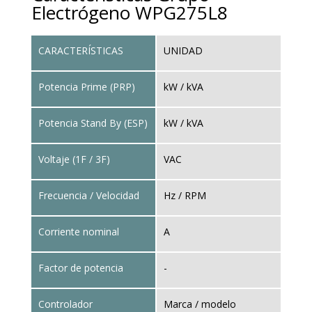
Electrógeno WPG275L8
CARACTERÍSTICAS
UNIDAD
Potencia Prime (PRP)
kW / kVA
Potencia Stand By (ESP)
kW / kVA
Voltaje (1F / 3F)
VAC
Frecuencia / Velocidad
Hz / RPM
Corriente nominal
A
Factor de potencia
-
Controlador
Marca / modelo