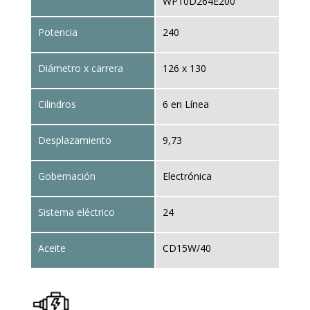
WP10D264E200
Potencia
240
Diámetro x carrera
126 x 130
Cilindros
6 en Línea
Desplazamiento
9,73
Gobernación
Electrónica
Sistema eléctrico
24
Aceite
CD15W/40