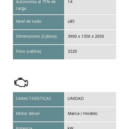
Autonomia al 75% de
14
carga
Nivel de ruido
≤85
Dimensiones (Cabina)
3900 x 1350 x 2050
Peso (cabina)
3220
CARACTERÍSTICAS
UNIDAD
Motor diésel
Marca / modelo
Potencia
kW