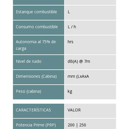
Estanque combustible
L
Consumo combustible
L / h
Autonomia al 75% de
hrs
carga
Nivel de ruido
dB(A) @ 7m
Dimensiones (Cabina)
mm (LxAxA
Peso (cabina)
kg
CARACTERÍSTICAS
VALOR
Potencia Prime (PRP)
200 | 250