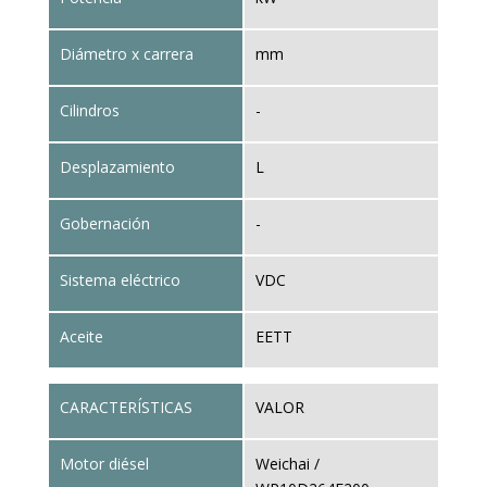
Diámetro x carrera
mm
Cilindros
-
Desplazamiento
L
Gobernación
-
Sistema eléctrico
VDC
Aceite
EETT
CARACTERÍSTICAS
VALOR
Motor diésel
Weichai /