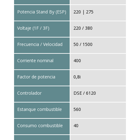
Potencia Stand By (ESP)
220 | 275
Voltaje (1F / 3F)
220 / 380
Frecuencia / Velocidad
50 / 1500
Corriente nominal
400
Factor de potencia
0,8i
Controlador
DSE / 6120
Estanque combustible
560
Consumo combustible
40