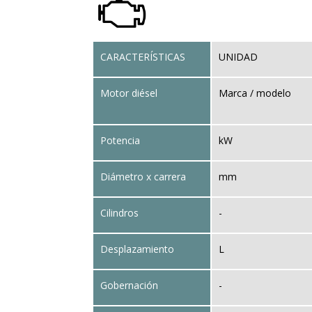
CARACTERÍSTICAS
UNIDAD
Motor diésel
Marca / modelo
Potencia
kW
Diámetro x carrera
mm
Cilindros
-
Desplazamiento
L
Gobernación
-