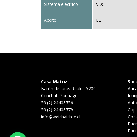
Sistema eléctrico
VDC
Aceite
EETT
Casa Matriz
Suc
Barón de Juras Reales 5200
Aric
Conchalí, Santiago
Iqui
56 (2) 24408556
Anto
56 (2) 24408579
Cop
info@weichaichile.cl
Coq
Puer
Punt