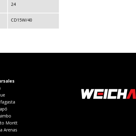
24
CD15W/40
ursales
a
que
fagasta
iapó
uimbo
to Montt
a Arenas