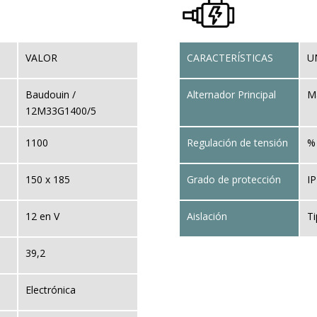
VALOR
CARACTERÍSTICAS
U
Baudouin /
Alternador Principal
M
12M33G1400/5
1100
Regulación de tensión
%
150 x 185
Grado de protección
IP
12 en V
Aislación
T
39,2
Electrónica