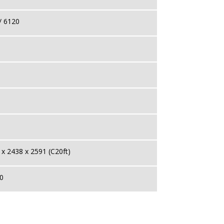
/ 6120
x 2438 x 2591 (C20ft)
0