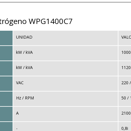
lectrógeno WPG1400C7
UNIDAD
VAL
kW / kVA
1000
kW / kVA
1120
VAC
220 
Hz / RPM
50 /
A
2100
-
0,8i