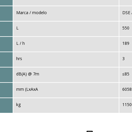
Marca / modelo
DSE 
L
550
L / h
189
hrs
3
dB(A) @ 7m
≤85
mm (LxAxA
6058 
kg
1150