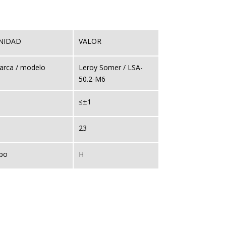
NIDAD
VALOR
arca / modelo
Leroy Somer / LSA-
50.2-M6
≤±1
23
ipo
H